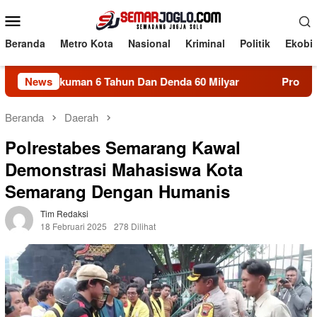
Loncat
Menu
ke
Mobile
konten
Beranda
Metro Kota
Nasional
Kriminal
Politik
Ekobi
man 6 Tahun Dan Denda 60 Milyar
News
Proyek SBSN MTsN Sa
Beranda
Daerah
Polrestabes Semarang Kawal
Demonstrasi Mahasiswa Kota
Semarang Dengan Humanis
Tim Redaksi
18 Februari 2025
278 Dilihat