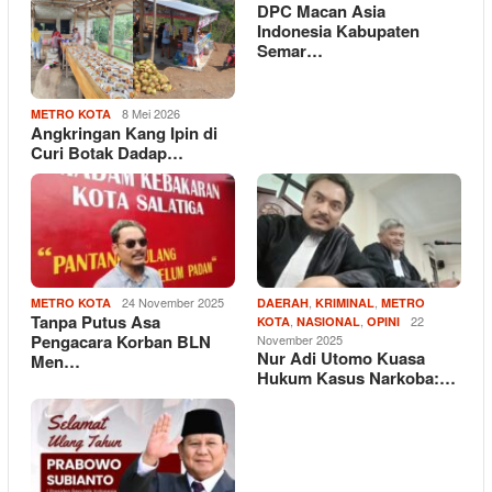
DPC Macan Asia
Indonesia Kabupaten
Semar…
8 Mei 2026
METRO KOTA
Angkringan Kang Ipin di
Curi Botak Dadap…
24 November 2025
,
,
METRO KOTA
DAERAH
KRIMINAL
METRO
Tanpa Putus Asa
,
,
22
KOTA
NASIONAL
OPINI
Pengacara Korban BLN
November 2025
Nur Adi Utomo Kuasa
Men…
Hukum Kasus Narkoba:…