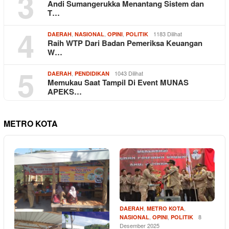
3
Andi Sumangerukka Menantang Sistem dan
T…
4
,
,
,
1183 Dilihat
DAERAH
NASIONAL
OPINI
POLITIK
Raih WTP Dari Badan Pemeriksa Keuangan
W…
5
,
1043 Dilihat
DAERAH
PENDIDIKAN
Memukau Saat Tampil Di Event MUNAS
APEKS…
METRO KOTA
,
,
DAERAH
METRO KOTA
,
,
8
NASIONAL
OPINI
POLITIK
Desember 2025