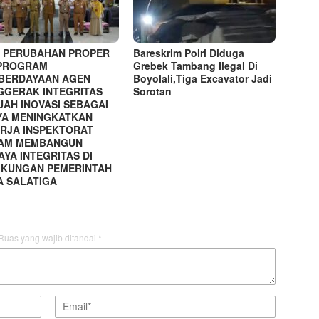
I PERUBAHAN PROPER
Bareskrim Polri Diduga
 PROGRAM
Grebek Tambang Ilegal Di
BERDAYAAN AGEN
Boyolali,Tiga Excavator Jadi
GGERAK INTEGRITAS
Sorotan
UAH INOVASI SEBAGAI
YA MENINGKATKAN
ERJA INSPEKTORAT
AM MEMBANGUN
YA INTEGRITAS DI
GKUNGAN PEMERINTAH
A SALATIGA
Ruas yang wajib ditandai
*