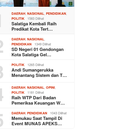
1
,
,
,
DAERAH
NASIONAL
PENDIDIKAN
1583 Dilihat
POLITIK
Salatiga Kembali Raih
Predikat Kota Tert…
2
,
,
DAERAH
NASIONAL
1349 Dilihat
PENDIDIKAN
SD Negeri 01 Gendongan
Kota Salatiga Gel…
3
1265 Dilihat
POLITIK
Andi Sumangerukka
Menantang Sistem dan T…
4
,
,
,
DAERAH
NASIONAL
OPINI
1181 Dilihat
POLITIK
Raih WTP Dari Badan
Pemeriksa Keuangan W…
5
,
1043 Dilihat
DAERAH
PENDIDIKAN
Memukau Saat Tampil Di
Event MUNAS APEKS…