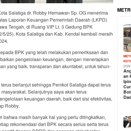
METR
Kota Salatiga dr. Robby Hernawan Sp. OG menerima
 atas Laporan Keuangan Pemerintah Daerah (LKPD)
awa Tengah, di Ruang VIP Lt. 3 Gedung BPK
/5/25). Kota Salatiga dan Kab. Kendal kembali meraih
024.
kepada BPK yang telah melakukan pemeriksaan dan
MET
rbaikan pengelolaan keuangan, dengan menerapkan
KOT
an yang baik, transparan dan akuntabel, untuk tahun-
2026
Ang
an 
Ipin
 terus berlanjut sehingga Pemkot Salatiga dapat terus
Cur
 masyarakat. Selanjutnya saya akan terus
Bot
Da
gelolaan keuangan daerah, baik dari sisi efektivitas,
cap Robby.
i bahwa masih banyak hal yang perlu ditingkatkan,
tiap rekomendasi dari BPK secara serius serta terus