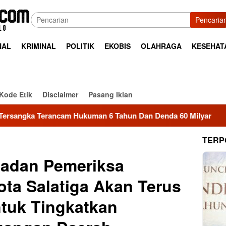
Pencaria
NAL
KRIMINAL
POLITIK
EKOBIS
OLAHRAGA
KESEHAT
Kode Etik
Disclaimer
Pasang Iklan
 Hukuman 6 Tahun Dan Denda 60 Milyar
Proyek SBSN MTs
TERP
Badan Pemeriksa
ta Salatiga Akan Terus
tuk Tingkatkan