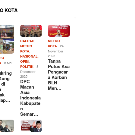
O KOTA
,
DAERAH
METRO
24
METRO
KOTA
,
November
KOTA
2025
,
NASIONAL
RO
Tanpa
,
OPINI
8 Mei
A
Putus Asa
8
POLITIK
Pengacar
Desember
kring
2025
a Korban
Kang
DPC
BLN
 di
Macan
Men…
i
Asia
ak
Indonesia
dap…
Kabupate
n
Semar…