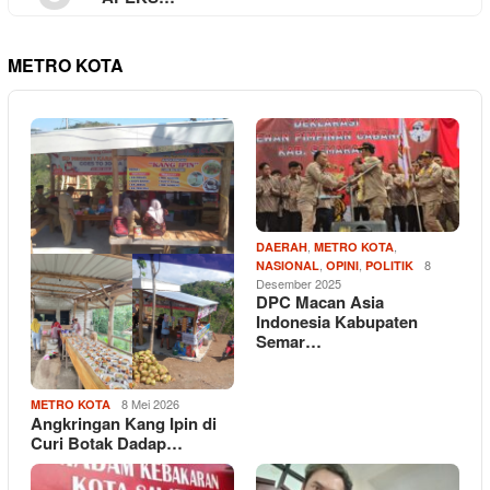
METRO KOTA
,
,
DAERAH
METRO KOTA
,
,
8
NASIONAL
OPINI
POLITIK
Desember 2025
DPC Macan Asia
Indonesia Kabupaten
Semar…
8 Mei 2026
METRO KOTA
Angkringan Kang Ipin di
Curi Botak Dadap…