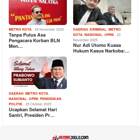
24 November 2025
,
,
METRO KOTA
DAERAH
KRIMINAL
METRO
Tanpa Putus Asa
,
,
22
KOTA
NASIONAL
OPINI
Pengacara Korban BLN
November 2025
Nur Adi Utomo Kuasa
Men…
Hukum Kasus Narkoba:…
,
,
DAERAH
METRO KOTA
,
,
,
NASIONAL
OPINI
PENDIDIKAN
25 Oktober 2025
POLITIK
Ucapkan Selamat Hari
Santri, Presiden Pr…