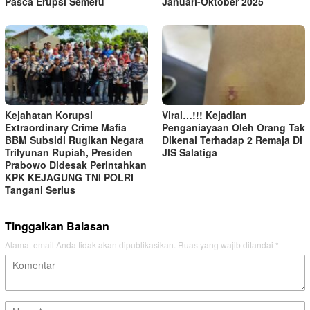
Pasca Erupsi Semeru
Januari-Oktober 2025
Kejahatan Korupsi
Viral…!!! Kejadian
Extraordinary Crime Mafia
Penganiayaan Oleh Orang Tak
BBM Subsidi Rugikan Negara
Dikenal Terhadap 2 Remaja Di
Trilyunan Rupiah, Presiden
JlS Salatiga
Prabowo Didesak Perintahkan
KPK KEJAGUNG TNI POLRI
Tangani Serius
Tinggalkan Balasan
Alamat email Anda tidak akan dipublikasikan.
Ruas yang wajib ditandai
*