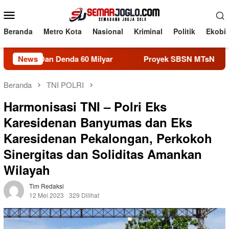
Loncat
Menu
ke
Mobile
konten
Beranda
Metro Kota
Nasional
Kriminal
Politik
Ekobi
enda 60 Milyar
News
Proyek SBSN MTsN Salatiga Rp2,25 Mili
Beranda
TNI POLRI
Harmonisasi TNI – Polri Eks
Karesidenan Banyumas dan Eks
Karesidenan Pekalongan, Perkokoh
Sinergitas dan Soliditas Amankan
Wilayah
Tim Redaksi
12 Mei 2023
329 Dilihat