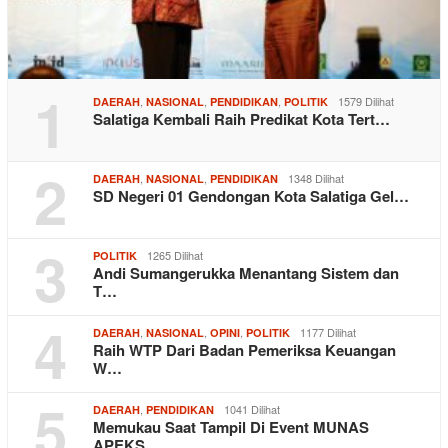
1
,
,
,
1579 Dilihat
DAERAH
NASIONAL
PENDIDIKAN
POLITIK
Salatiga Kembali Raih Predikat Kota Tert…
2
,
,
1348 Dilihat
DAERAH
NASIONAL
PENDIDIKAN
SD Negeri 01 Gendongan Kota Salatiga Gel…
3
1265 Dilihat
POLITIK
Andi Sumangerukka Menantang Sistem dan
T…
4
,
,
,
1177 Dilihat
DAERAH
NASIONAL
OPINI
POLITIK
Raih WTP Dari Badan Pemeriksa Keuangan
W…
5
,
1041 Dilihat
DAERAH
PENDIDIKAN
Memukau Saat Tampil Di Event MUNAS
APEKS…