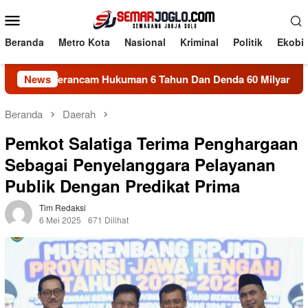
Loncat
Menu
ke
Mobile
konten
Beranda
Metro Kota
Nasional
Kriminal
Politik
Ekobi
rancam Hukuman 6 Tahun Dan Denda 60 Milyar
News
Proyek S
Beranda
Daerah
Pemkot Salatiga Terima Penghargaan
Sebagai Penyelanggara Pelayanan
Publik Dengan Predikat Prima
Tim Redaksi
6 Mei 2025
671 Dilihat