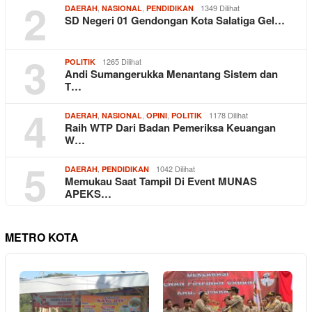
2
,
,
1349 Dilihat
DAERAH
NASIONAL
PENDIDIKAN
SD Negeri 01 Gendongan Kota Salatiga Gel…
3
1265 Dilihat
POLITIK
Andi Sumangerukka Menantang Sistem dan
T…
4
,
,
,
1178 Dilihat
DAERAH
NASIONAL
OPINI
POLITIK
Raih WTP Dari Badan Pemeriksa Keuangan
W…
5
,
1042 Dilihat
DAERAH
PENDIDIKAN
Memukau Saat Tampil Di Event MUNAS
APEKS…
METRO KOTA