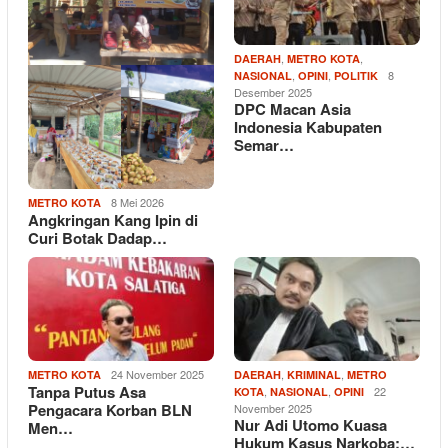
,
,
DAERAH
METRO KOTA
,
,
8
NASIONAL
OPINI
POLITIK
Desember 2025
DPC Macan Asia
Indonesia Kabupaten
Semar…
8 Mei 2026
METRO KOTA
Angkringan Kang Ipin di
Curi Botak Dadap…
24 November 2025
,
,
METRO KOTA
DAERAH
KRIMINAL
METRO
Tanpa Putus Asa
,
,
22
KOTA
NASIONAL
OPINI
Pengacara Korban BLN
November 2025
Nur Adi Utomo Kuasa
Men…
Hukum Kasus Narkoba:…