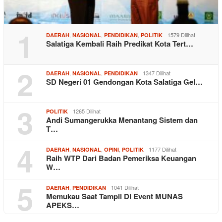
1
,
,
,
1579 Dilihat
DAERAH
NASIONAL
PENDIDIKAN
POLITIK
Salatiga Kembali Raih Predikat Kota Tert…
2
,
,
1347 Dilihat
DAERAH
NASIONAL
PENDIDIKAN
SD Negeri 01 Gendongan Kota Salatiga Gel…
3
1265 Dilihat
POLITIK
Andi Sumangerukka Menantang Sistem dan
T…
4
,
,
,
1177 Dilihat
DAERAH
NASIONAL
OPINI
POLITIK
Raih WTP Dari Badan Pemeriksa Keuangan
W…
5
,
1041 Dilihat
DAERAH
PENDIDIKAN
Memukau Saat Tampil Di Event MUNAS
APEKS…