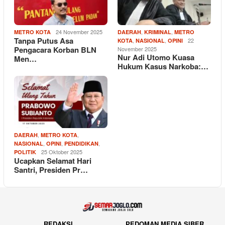
24 November 2025
,
,
METRO KOTA
DAERAH
KRIMINAL
METRO
Tanpa Putus Asa
,
,
22
KOTA
NASIONAL
OPINI
Pengacara Korban BLN
November 2025
Nur Adi Utomo Kuasa
Men…
Hukum Kasus Narkoba:…
,
,
DAERAH
METRO KOTA
,
,
,
NASIONAL
OPINI
PENDIDIKAN
25 Oktober 2025
POLITIK
Ucapkan Selamat Hari
Santri, Presiden Pr…
REDAKSI
PEDOMAN MEDIA SIBER