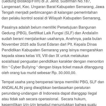
(Gedung Bioskop/Film) di Jl. Jend. Sudirman No.187,
Langensari, Kec. Ungaran Barat Kabupaten Semarang, Jawa
Tengah menjadi perbincangan di kalangan pemerintahan
dan pelaku kontrol sosial di Wilayah Kabupaten Semarang,
Pasalnya adalah belum memiliki Persetujuan Bangunan
Gedung (PBG), Sertifikat Laik Fungsi (SLF) dan Andalalin
sudah berani menjalankan usahanya. Anehnya, pada bulan
November 2025 ada Surat Edaran dari Plt. Kepala Dinas
Pendidikan Kabupaten Semarang yang isinya mengarahkan
kepada siswa kelas VII, VIII dan IX untuk melakukan
sosialisasi penguatan pendidikan karakter dengan menonton
film “ Cyber Bullying “ dengan biaya ticket masuk ditanggung
oleh orang tua murid sebesar Rp. 30.000,00.
Tempat usaha yang beroperasi tanpa memiliki PBG, SLF dan
ANDALALIN yang diwajibkan berdasarkan peraturan
perundang-undangan di Indonesia dapat dianggap ilegal
atau tidak sah secara operasional. Secara hukum,
kepemilikan izin-izin tersebut menunjukkan bahwa suatu