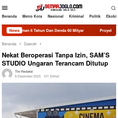
Loncat
Menu
ke
Mobile
konten
Beranda
Metro Kota
Nasional
Kriminal
Politik
Ekobi
Tahun Dan Denda 60 Milyar
News
Proyek SBSN MTsN Salatiga 
Beranda
Daerah
Nekat Beroperasi Tanpa Izin, SAM’S
STUDIO Ungaran Terancam Ditutup
Tim Redaksi
6 Desember 2025
101 Dilihat