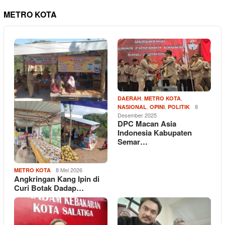
METRO KOTA
,
,
DAERAH
METRO KOTA
,
,
8
NASIONAL
OPINI
POLITIK
Desember 2025
DPC Macan Asia
Indonesia Kabupaten
Semar…
8 Mei 2026
METRO KOTA
Angkringan Kang Ipin di
Curi Botak Dadap…