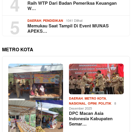
4
Raih WTP Dari Badan Pemeriksa Keuangan
W…
5
,
1041 Dilihat
DAERAH
PENDIDIKAN
Memukau Saat Tampil Di Event MUNAS
APEKS…
METRO KOTA
,
,
DAERAH
METRO KOTA
,
,
8
NASIONAL
OPINI
POLITIK
Desember 2025
DPC Macan Asia
Indonesia Kabupaten
Semar…