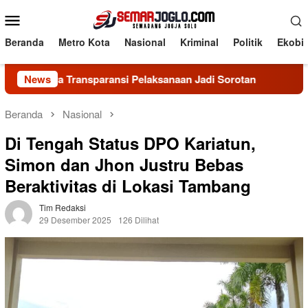
Loncat
Menu
ke
Mobile
konten
Beranda
Metro Kota
Nasional
Kriminal
Politik
Ekobi
ansparansi Pelaksanaan Jadi Sorotan
News
AKSI PERUBAHA
Beranda
Nasional
Di Tengah Status DPO Kariatun,
Simon dan Jhon Justru Bebas
Beraktivitas di Lokasi Tambang
Tim Redaksi
29 Desember 2025
126 Dilihat