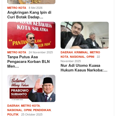
8 Mei 2026
METRO KOTA
Angkringan Kang Ipin di
Curi Botak Dadap…
24 November 2025
,
,
METRO KOTA
DAERAH
KRIMINAL
METRO
Tanpa Putus Asa
,
,
22
KOTA
NASIONAL
OPINI
Pengacara Korban BLN
November 2025
Nur Adi Utomo Kuasa
Men…
Hukum Kasus Narkoba:…
,
,
DAERAH
METRO KOTA
,
,
,
NASIONAL
OPINI
PENDIDIKAN
25 Oktober 2025
POLITIK