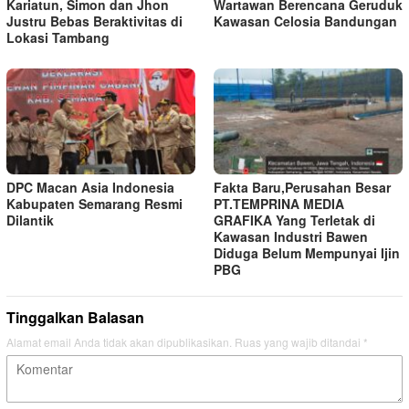
Kariatun, Simon dan Jhon
Wartawan Berencana Geruduk
Justru Bebas Beraktivitas di
Kawasan Celosia Bandungan
Lokasi Tambang
DPC Macan Asia Indonesia
Fakta Baru,Perusahan Besar
Kabupaten Semarang Resmi
PT.TEMPRINA MEDIA
Dilantik
GRAFIKA Yang Terletak di
Kawasan Industri Bawen
Diduga Belum Mempunyai Ijin
PBG
Tinggalkan Balasan
Alamat email Anda tidak akan dipublikasikan.
Ruas yang wajib ditandai
*