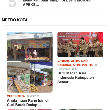
5
Memukau Saat Tampil Di Event MUNAS
APEKS…
METRO KOTA
,
,
DAERAH
METRO KOTA
,
,
8
NASIONAL
OPINI
POLITIK
Desember 2025
DPC Macan Asia
Indonesia Kabupaten
Semar…
8 Mei 2026
METRO KOTA
Angkringan Kang Ipin di
Curi Botak Dadap…