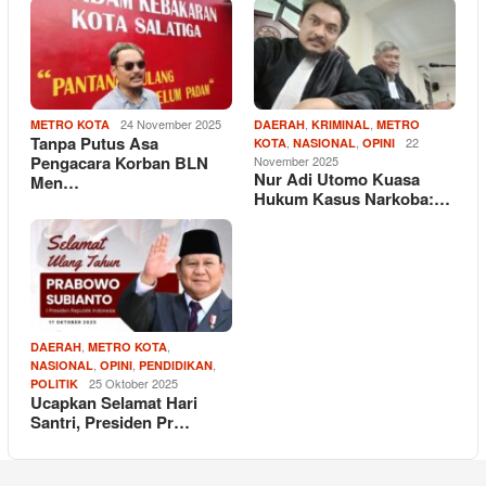
24 November 2025
,
,
METRO KOTA
DAERAH
KRIMINAL
METRO
Tanpa Putus Asa
,
,
22
KOTA
NASIONAL
OPINI
Pengacara Korban BLN
November 2025
Nur Adi Utomo Kuasa
Men…
Hukum Kasus Narkoba:…
,
,
DAERAH
METRO KOTA
,
,
,
NASIONAL
OPINI
PENDIDIKAN
25 Oktober 2025
POLITIK
Ucapkan Selamat Hari
Santri, Presiden Pr…