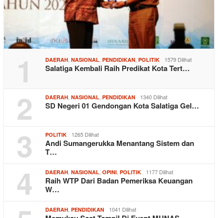
1
,
,
,
1579 Dilihat
DAERAH
NASIONAL
PENDIDIKAN
POLITIK
Salatiga Kembali Raih Predikat Kota Tert…
2
,
,
1340 Dilihat
DAERAH
NASIONAL
PENDIDIKAN
SD Negeri 01 Gendongan Kota Salatiga Gel…
3
1265 Dilihat
POLITIK
Andi Sumangerukka Menantang Sistem dan
T…
4
,
,
,
1177 Dilihat
DAERAH
NASIONAL
OPINI
POLITIK
Raih WTP Dari Badan Pemeriksa Keuangan
W…
,
1041 Dilihat
DAERAH
PENDIDIKAN