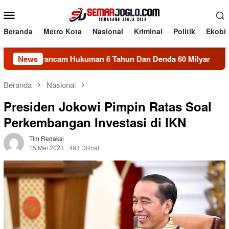
Loncat
Menu
ke
Mobile
konten
Beranda
Metro Kota
Nasional
Kriminal
Politik
Ekobi
ancam Hukuman 6 Tahun Dan Denda 60 Milyar
News
Proyek SBS
Beranda
Nasional
Presiden Jokowi Pimpin Ratas Soal
Perkembangan Investasi di IKN
Tim Redaksi
15 Mei 2023
493 Dilihat