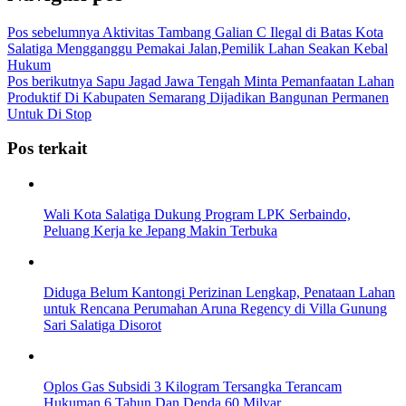
Pos sebelumnya
Aktivitas Tambang Galian C Ilegal di Batas Kota
Salatiga Mengganggu Pemakai Jalan,Pemilik Lahan Seakan Kebal
Hukum
Pos berikutnya
Sapu Jagad Jawa Tengah Minta Pemanfaatan Lahan
Produktif Di Kabupaten Semarang Dijadikan Bangunan Permanen
Untuk Di Stop
Pos terkait
Wali Kota Salatiga Dukung Program LPK Serbaindo,
Peluang Kerja ke Jepang Makin Terbuka
Diduga Belum Kantongi Perizinan Lengkap, Penataan Lahan
untuk Rencana Perumahan Aruna Regency di Villa Gunung
Sari Salatiga Disorot
Oplos Gas Subsidi 3 Kilogram Tersangka Terancam
Hukuman 6 Tahun Dan Denda 60 Milyar