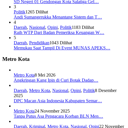
SD Negeri 01 Gendongan Kota Salatiga Gel…
3
Politik
1265 Dilihat
Andi Sumangerukka Menantang Sistem dan T…
4
Daerah
,
Nasional
,
Opini
,
Politik
1183 Dilihat
Raih WTP Dari Badan Pemeriksa Keuangan W…
5
Daerah
,
Pendidikan
1043 Dilihat
Memukau Saat Tampil Di Event MUNAS APEKS…
Metro Kota
Metro Kota
8 Mei 2026
Angkringan Kang Ipin di Curi Botak Dadap…
Daerah
,
Metro Kota
,
Nasional
,
Opini
,
Politik
8 Desember
2025
DPC Macan Asia Indonesia Kabupaten Semar…
Metro Kota
24 November 2025
Tanpa Putus Asa Pengacara Korban BLN Men…
Daerah
,
Kriminal
,
Metro Kota
,
Nasional
,
Opini
22 November