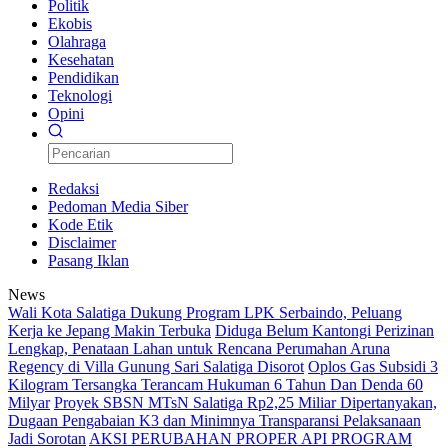
Politik
Ekobis
Olahraga
Kesehatan
Pendidikan
Teknologi
Opini
Redaksi
Pedoman Media Siber
Kode Etik
Disclaimer
Pasang Iklan
News
Wali Kota Salatiga Dukung Program LPK Serbaindo, Peluang
Kerja ke Jepang Makin Terbuka
Diduga Belum Kantongi Perizinan
Lengkap, Penataan Lahan untuk Rencana Perumahan Aruna
Regency di Villa Gunung Sari Salatiga Disorot
Oplos Gas Subsidi 3
Kilogram Tersangka Terancam Hukuman 6 Tahun Dan Denda 60
Milyar
Proyek SBSN MTsN Salatiga Rp2,25 Miliar Dipertanyakan,
Dugaan Pengabaian K3 dan Minimnya Transparansi Pelaksanaan
Jadi Sorotan
AKSI PERUBAHAN PROPER API PROGRAM